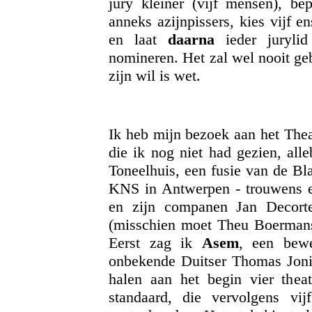
jury kleiner (vijf mensen), be
anneks azijnpissers, kies vijf 
en laat
daarna
ieder jurylid 
nomineren. Het zal wel nooit ge
zijn wil is wet.
Ik heb mijn bezoek aan het Theat
die ik nog niet had gezien, all
Toneelhuis, een fusie van de 
KNS in Antwerpen - trouwens e
en zijn companen Jan Decort
(misschien moet Theu Boermans
Eerst zag ik
Asem
, een bew
onbekende Duitser Thomas Joni
halen aan het begin vier theat
standaard, die vervolgens vi