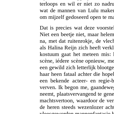
terloops en wil er niet zo nadr
wat de mannen van Lulu maken.
om mijzelf gedoseerd open te ma
Dat is precies wat deze voorstel
Niet een beetje niet, maar hele
na, met dat ruitenrokje, de vlec
als Halina Reijn zich heeft verk
kostuum gaat het meteen mis: 
scène, iédere scène opnieuw, me
een gewild zich letterlijk bloot
haar heen fataal achter die hop
een bekende acteer- en regie-b
verven. Ik begon me, gaandeweg 
neemt, plaatsvervangend te gener
machtsvertoon, waardoor de vert
de heren steeds wezenlozer acht
vleesgeworden mannenfantasie b