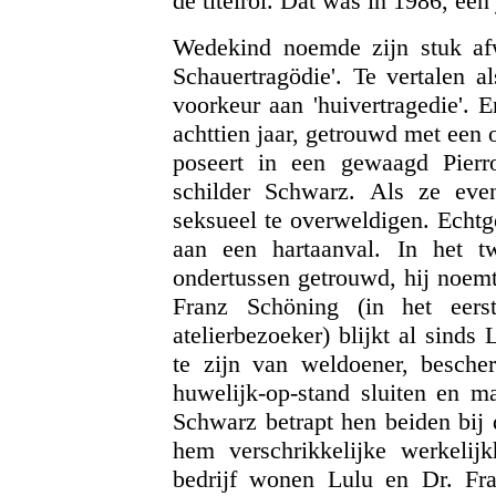
de titelrol. Dat was in 1986, één
Wedekind noemde zijn stuk afwi
Schauertragödie'. Te vertalen al
voorkeur aan 'huivertragedie'. Er
achttien jaar, getrouwd met een o
poseert in een gewaagd Pierr
schilder Schwarz. Als ze even
seksueel te overweldigen. Echtge
aan een hartaanval. In het t
ondertussen getrouwd, hij noem
Franz Schöning (in het eers
atelierbezoeker) blijkt al sinds
te zijn van weldoener, besche
huwelijk-op-stand sluiten en ma
Schwarz betrapt hen beiden bij 
hem verschrikkelijke werkelij
bedrijf wonen Lulu en Dr. F