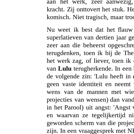
aan het werk, zeer aanwezig,
kracht. Zij onttovert het stuk. H
komisch. Niet tragisch, maar troo
Nu weet ik best dat het flau
superlatieven van dertien jaar 
zeer aan die beheerst opgeschr
terugdenken, toen ik bij de Th
het werk zag, of liever, toen i
van
Lulu
terugherkende. In een b
de volgende zin: 'Lulu heeft in
geen vaste identiteit en neemt
wens van de mannen met wie 
projecties van wensen) dan van
in het Parool) uit angst: 'Angs
en waarvan ze tegelijkertijd n
geworden scherm van die project
zijn. In een vraaggesprek met N