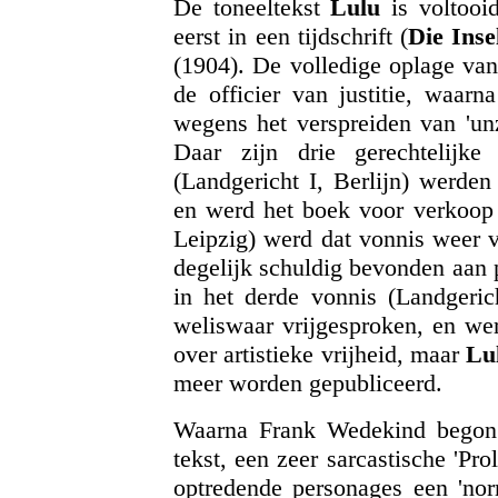
De toneeltekst
Lulu
is voltooi
eerst in een tijdschrift (
Die Inse
(1904). De volledige oplage van
de officier van justitie, waar
wegens het verspreiden van 'unz
Daar zijn drie gerechtelijk
(Landgericht I, Berlijn) werden
en werd het boek voor verkoop 
Leipzig)
werd dat vonnis weer v
degelijk schuldig bevonden aan 
in het derde vonnis (Landgerich
weliswaar vrijgesproken, en we
over artistieke vrijheid, maar
Lu
meer worden gepubliceerd.
Waarna Frank Wedekind begon 
tekst, een zeer sarcastische 'Pr
optredende personages een 'norm